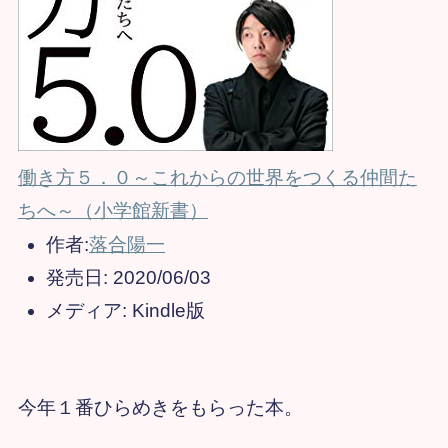
働き方５．０～これからの世界をつくる仲間た
ちへ～（小学館新書）
作者:
落合陽一
発売日:
2020/06/03
メディア:
Kindle版
今年１番ひらめきをもらった本。