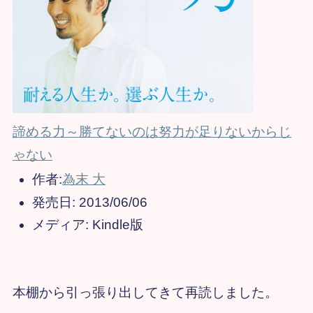
諦める力～勝てないのは努力が足りないからじ
ゃない
作者:
為末 大
発売日:
2013/06/06
メディア:
Kindle版
本棚から引っ張り出してきて再読しました。