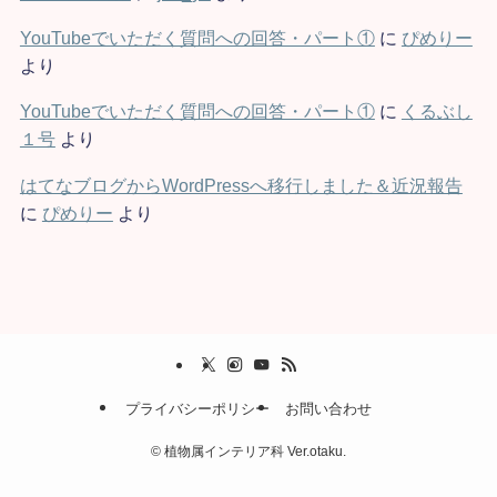
YouTubeでいただく質問への回答・パート①
に
ぴめりー
より
YouTubeでいただく質問への回答・パート①
に
くるぶし
１号
より
はてなブログからWordPressへ移行しました＆近況報告
に
ぴめりー
より
プライバシーポリシー
お問い合わせ
©
植物属インテリア科 Ver.otaku.