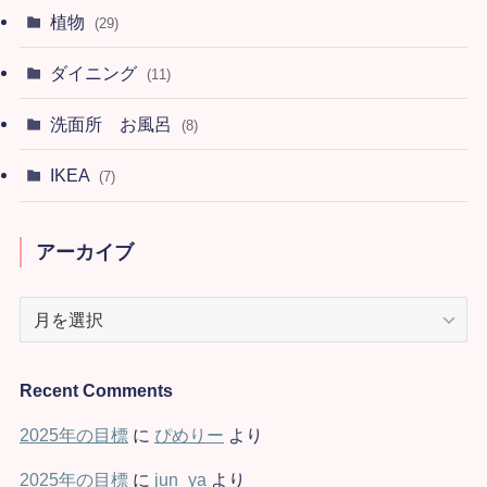
植物
(29)
ダイニング
(11)
洗面所 お風呂
(8)
IKEA
(7)
アーカイブ
ア
ー
カ
イ
Recent Comments
ブ
2025年の目標
に
ぴめりー
より
2025年の目標
に
jun_ya
より