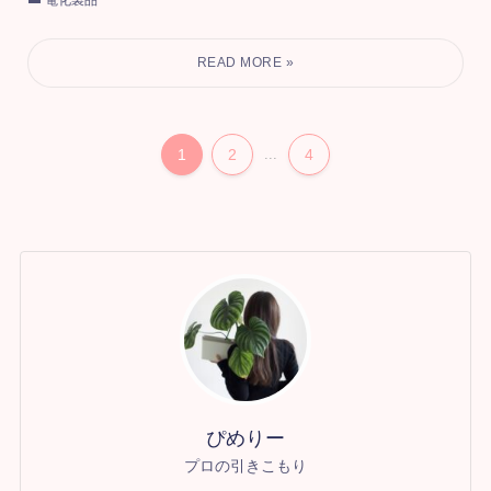
電化製品
1
2
...
4
ぴめりー
プロの引きこもり