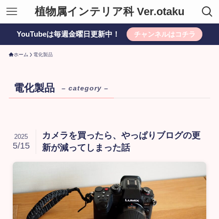
植物属インテリア科 Ver.otaku
YouTubeは毎週金曜日更新中！
チャンネルはコチラ
ホーム
電化製品
電化製品
– category –
カメラを買ったら、やっぱりブログの更
2025
5/15
新が減ってしまった話