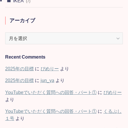
IKEA
(7)
アーカイブ
ア
ー
カ
イ
Recent Comments
ブ
2025年の目標
に
ぴめりー
より
2025年の目標
に
jun_ya
より
YouTubeでいただく質問への回答・パート①
に
ぴめりー
より
YouTubeでいただく質問への回答・パート①
に
くるぶし
１号
より