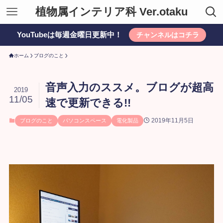
植物属インテリア科 Ver.otaku
YouTubeは毎週金曜日更新中！
チャンネルはコチラ
ホーム
ブログのこと
音声入力のススメ。ブログが超高
2019
11/05
速で更新できる!!
2019年11月5日
ブログのこと
パソコンスペース
電化製品