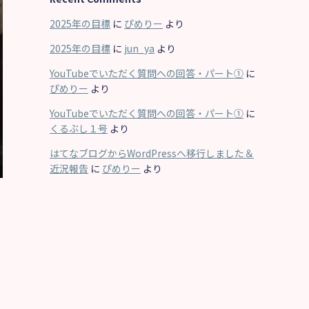
ブ
2025年の目標
に
ぴめりー
より
2025年の目標
に
jun_ya
より
YouTubeでいただく質問への回答・パート①
に
ぴめりー
より
YouTubeでいただく質問への回答・パート①
に
くるぶし１号
より
はてなブログからWordPressへ移行しました＆
近況報告
に
ぴめりー
より