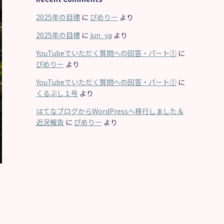
ブ
2025年の目標
に
ぴめりー
より
2025年の目標
に
jun_ya
より
YouTubeでいただく質問への回答・パート①
に
ぴめりー
より
YouTubeでいただく質問への回答・パート①
に
くるぶし１号
より
はてなブログからWordPressへ移行しました＆
近況報告
に
ぴめりー
より