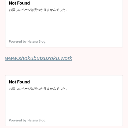
www.shokubutsuzoku.work