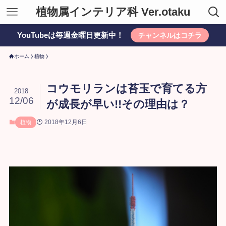
植物属インテリア科 Ver.otaku
YouTubeは毎週金曜日更新中！
チャンネルはコチラ
ホーム
植物
コウモリランは苔玉で育てる方
2018
12/06
が成長が早い!!その理由は？
2018年12月6日
植物