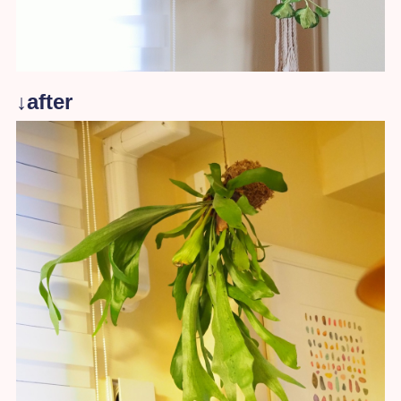
↓after