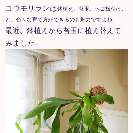
コウモリランは
鉢植え、
苔玉、
ヘゴ板付け、
と、色々な育て方ができる
のも魅力ですよね。
最近、鉢植えから苔玉に植え替えて
みました。