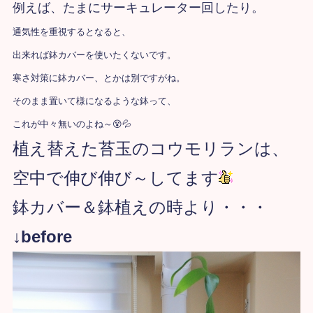
例えば、たまにサーキュレーター回したり。
通気性を重視するとなると、
出来れば鉢カバーを使いたくないです。
寒さ対策に鉢カバー、とかは別ですがね。
そのまま置いて様になるような鉢って、
これが中々無いのよね～😵💦
植え替えた苔玉のコウモリランは、
空中で伸び伸び～してます
鉢カバー＆鉢植えの時より・・・
↓before