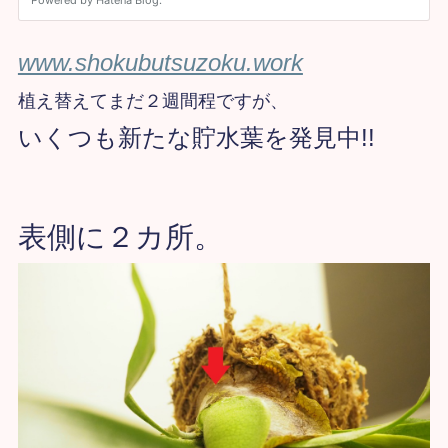
www.shokubutsuzoku.work
植え替えてまだ２週間程ですが、
いくつも新たな貯水葉を発見中!!
表側に２カ所。