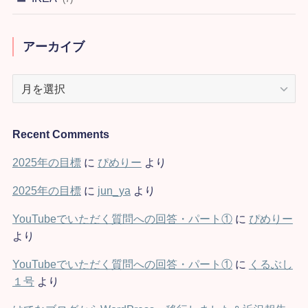
アーカイブ
ア
ー
カ
イ
Recent Comments
ブ
2025年の目標
に
ぴめりー
より
2025年の目標
に
jun_ya
より
YouTubeでいただく質問への回答・パート①
に
ぴめりー
より
YouTubeでいただく質問への回答・パート①
に
くるぶし
１号
より