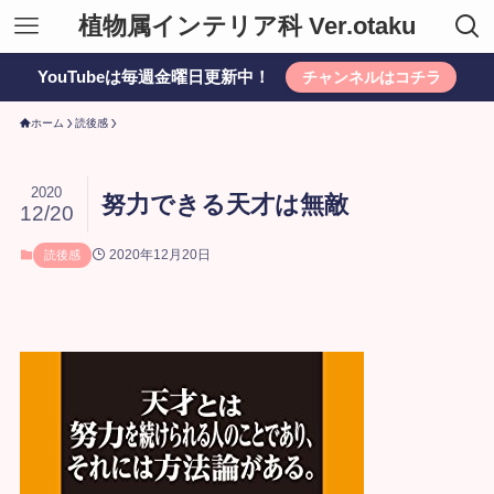
植物属インテリア科 Ver.otaku
YouTubeは毎週金曜日更新中！
チャンネルはコチラ
ホーム
読後感
2020
努力できる天才は無敵
12/20
2020年12月20日
読後感