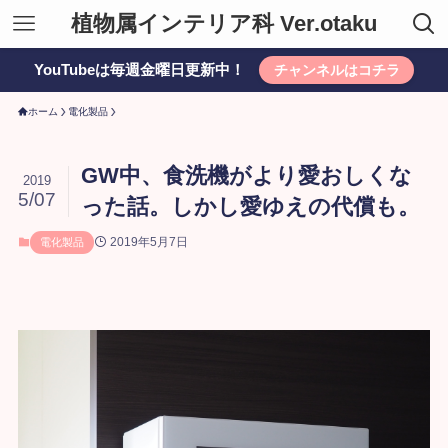
植物属インテリア科 Ver.otaku
YouTubeは毎週金曜日更新中！
チャンネルはコチラ
ホーム
電化製品
GW中、食洗機がより愛おしくな
2019
5/07
った話。しかし愛ゆえの代償も。
2019年5月7日
電化製品