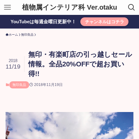
植物属インテリア科 Ver.otaku
YouTubeは毎週金曜日更新中！
チャンネルはコチラ
ホーム
無印良品
無印・有楽町店の引っ越しセール
2018
情報。全品20%OFFで超お買い
11/19
得!!
2018年11月19日
無印良品