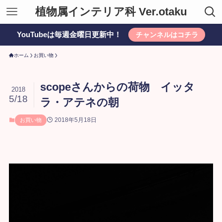
植物属インテリア科 Ver.otaku
YouTubeは毎週金曜日更新中！
チャンネルはコチラ
ホーム
お買い物
scopeさんからの荷物 イッタ
2018
5/18
ラ・アテネの朝
2018年5月18日
お買い物