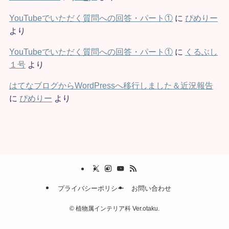
YouTubeでいただく質問への回答・パート①
に
ぴめりー
より
YouTubeでいただく質問への回答・パート①
に
くるぶし
１号
より
はてなブログからWordPressへ移行しました＆近況報告
に
ぴめりー
より
プライバシーポリシー
お問い合わせ
©
植物属インテリア科 Ver.otaku.