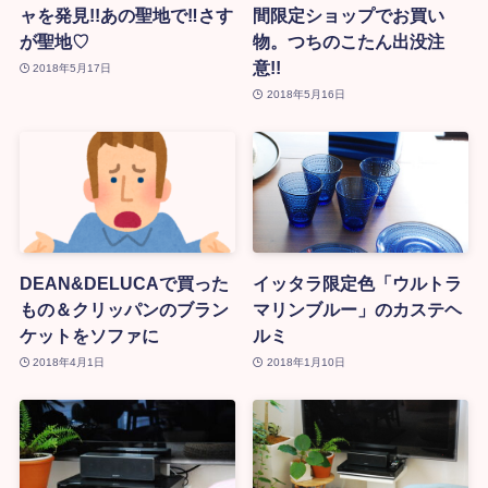
ャを発見!!あの聖地で‼さす
間限定ショップでお買い
が聖地♡
物。つちのこたん出没注
意!!
2018年5月17日
2018年5月16日
DEAN&DELUCAで買った
イッタラ限定色「ウルトラ
もの＆クリッパンのブラン
マリンブルー」のカステヘ
ケットをソファに
ルミ
2018年4月1日
2018年1月10日