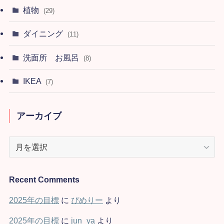
植物
(29)
ダイニング
(11)
洗面所 お風呂
(8)
IKEA
(7)
アーカイブ
ア
ー
カ
イ
Recent Comments
ブ
2025年の目標
に
ぴめりー
より
2025年の目標
に
jun_ya
より