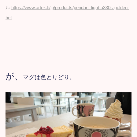
ル
https://www.artek.fi/jp/products/pendant-light-a330s-golden-
bell
が、
マグは色とりどり。