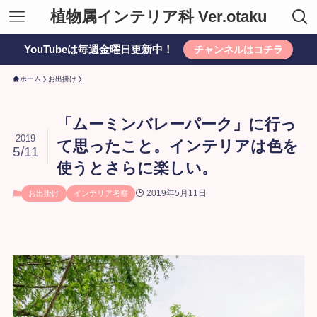
植物属インテリア科 Ver.otaku
YouTubeは毎週金曜日更新中！
チャンネルはコチラ
ホーム
お出掛け
「ムーミンバレーパーク」に行っ
2019
て思ったこと。インテリアは色を
5/11
使うとさらに楽しい。
2019年5月11日
お出掛け
インテリア考察