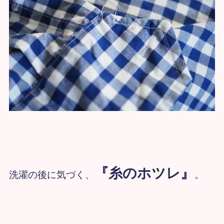
『糸のホツレ』
洗濯の後に気づく、
。