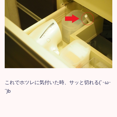
これでホツレに気付いた時、サッと切れる(`･ω･
´)b