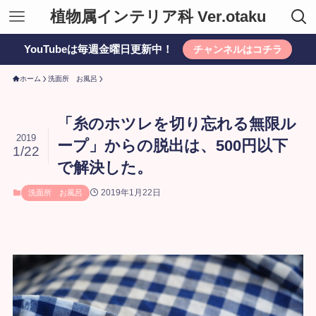
植物属インテリア科 Ver.otaku
YouTubeは毎週金曜日更新中！
チャンネルはコチラ
ホーム
洗面所 お風呂
「糸のホツレを切り忘れる無限ル
2019
ープ」からの脱出は、500円以下
1/22
で解決した。
2019年1月22日
洗面所 お風呂