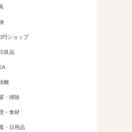
具
物
00円ショップ
印良品
EA
捨離
濯・掃除
理・食材
電・日用品