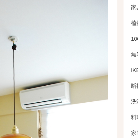
家
植
1
無
IK
断
洗
料
家