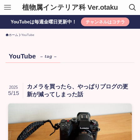
植物属インテリア科 Ver.otaku
YouTubeは毎週金曜日更新中！
チャンネルはコチラ
ホーム
YouTube
YouTube
– tag –
カメラを買ったら、やっぱりブログの更
2025
5/15
新が減ってしまった話