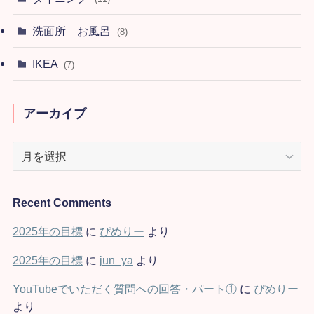
洗面所 お風呂
(8)
IKEA
(7)
アーカイブ
ア
ー
カ
イ
Recent Comments
ブ
2025年の目標
に
ぴめりー
より
2025年の目標
に
jun_ya
より
YouTubeでいただく質問への回答・パート①
に
ぴめりー
より