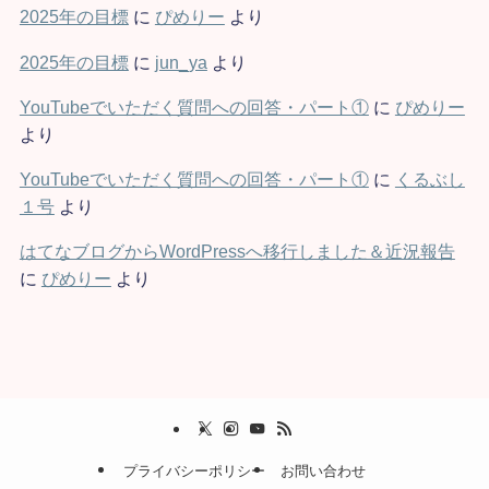
2025年の目標
に
ぴめりー
より
2025年の目標
に
jun_ya
より
YouTubeでいただく質問への回答・パート①
に
ぴめりー
より
YouTubeでいただく質問への回答・パート①
に
くるぶし
１号
より
はてなブログからWordPressへ移行しました＆近況報告
に
ぴめりー
より
プライバシーポリシー
お問い合わせ