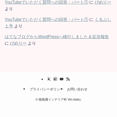
YouTubeでいただく質問への回答・パート①
に
ぴめりー
より
YouTubeでいただく質問への回答・パート①
に
くるぶし
１号
より
はてなブログからWordPressへ移行しました＆近況報告
に
ぴめりー
より
プライバシーポリシー
お問い合わせ
©
植物属インテリア科 Ver.otaku.