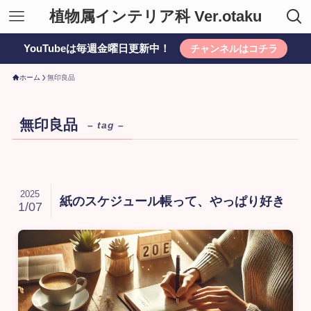
植物属インテリア科 Ver.otaku
YouTubeは毎週金曜日更新中！
チャンネルはコチラ
ホーム
無印良品
無印良品
– tag –
2025
紙のスケジュール帳って、やっぱり好き
1/07