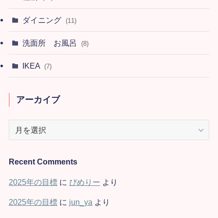
ダイニング
(11)
洗面所 お風呂
(8)
IKEA
(7)
アーカイブ
ア
ー
カ
イ
Recent Comments
ブ
2025年の目標
に
ぴめりー
より
2025年の目標
に
jun_ya
より